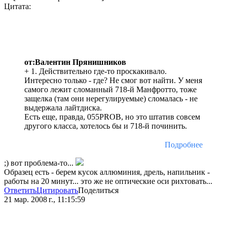
Цитата:
от:Валентин Прянишников
+ 1. Действительно где-то проскакивало.
Интересно только - где? Не смог вот найти. У меня
самого лежит сломанный 718-й Манфротто, тоже
защелка (там они нерегулируемые) сломалась - не
выдержала лайтдиска.
Есть еще, правда, 055PROB, но это штатив совсем
другого класса, хотелось бы и 718-й починить.
Подробнее
;) вот проблема-то...
Образец есть - берем кусок аллюминия, дрель, напильник -
работы на 20 минут... это же не оптические оси рихтовать...
Ответить
Цитировать
Поделиться
21 мар. 2008 г., 11:15:59