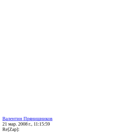
Валентин Прянишников
21 мар. 2008 г., 11:15:59
Re[Zap]: