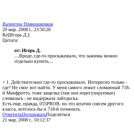
Валентин Прянишников
20 мар. 2008 г., 23:50:28
Re[Игорь Д.]:
Цитата:
от: Игорь Д.
....Вроде, где-то проскакивало, что зажимы можно
отдельно купить....
+ 1. Действительно где-то проскакивало. Интересно только -
где? Не смог вот найти. У меня самого лежит сломанный 718-
й Манфротто, тоже защелка (там они нерегулируемые)
сломалась - не выдержала лайтдиска.
Есть еще, правда, 055PROB, но это штатив совсем другого
класса, хотелось бы и 718-й починить.
Ответить
Цитировать
Поделиться
21 мар. 2008 г., 10:12:37