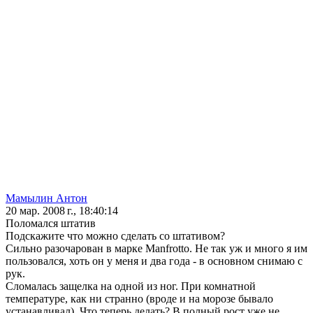
Мамылин Антон
20 мар. 2008 г., 18:40:14
Поломался штатив
Подскажите что можно сделать со штативом?
Сильно разочарован в марке Manfrotto. Не так уж и много я им
пользовался, хоть он у меня и два года - в основном снимаю с
рук.
Сломалась защелка на одной из ног. При комнатной
температуре, как ни странно (вроде и на морозе бывало
устанавливал). Что теперь делать? В полный рост уже не