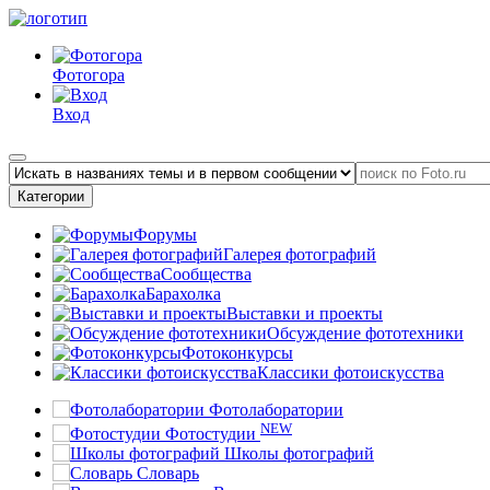
Фотогора
Вход
Категории
Форумы
Галерея фотографий
Сообщества
Барахолка
Выставки и проекты
Обсуждение фототехники
Фотоконкурсы
Классики фотоискусства
Фотолаборатории
NEW
Фотостудии
Школы фотографий
Словарь