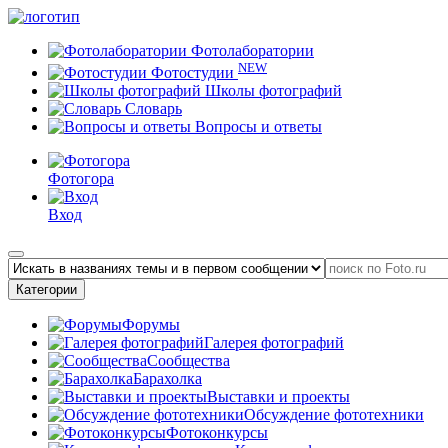
Фотолаборатории
NEW
Фотостудии
Школы фотографий
Словарь
Вопросы и ответы
Фотогора
Вход
Категории
Форумы
Галерея фотографий
Сообщества
Барахолка
Выставки и проекты
Обсуждение фототехники
Фотоконкурсы