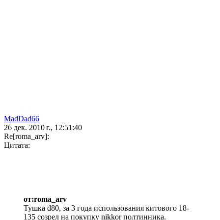
MadDad66
26 дек. 2010 г., 12:51:40
Re[roma_arv]:
Цитата:
от:roma_arv
Тушка d80, за 3 года использования китового 18-
135 созрел на покупку nikkor полтинника.