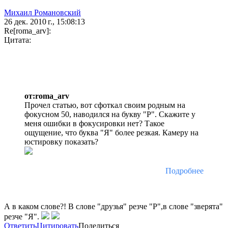
Михаил Романовский
26 дек. 2010 г., 15:08:13
Re[roma_arv]:
Цитата:
от:roma_arv
Прочел статью, вот сфоткал своим родным на
фокусном 50, наводился на букву "Р". Скажите у
меня ошибки в фокусировки нет? Такое
ощущение, что буква "Я" более резкая. Камеру на
юстировку показать?
Подробнее
А в каком слове?! В слове "друзья" резче "Р",в слове "зверята"
резче "Я".
Ответить
Цитировать
Поделиться