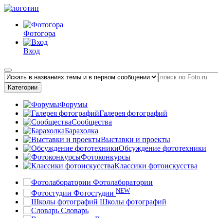
Фотогора
Вход
Категории
Форумы
Галерея фотографий
Сообщества
Барахолка
Выставки и проекты
Обсуждение фототехники
Фотоконкурсы
Классики фотоискусства
Фотолаборатории
NEW
Фотостудии
Школы фотографий
Словарь