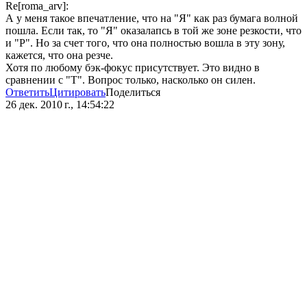
Re[roma_arv]:
А у меня такое впечатление, что на "Я" как раз бумага волной
пошла. Если так, то "Я" оказалапсь в той же зоне резкости, что
и "Р". Но за счет того, что она полностью вошла в эту зону,
кажется, что она резче.
Хотя по любому бэк-фокус присутствует. Это видно в
сравнении с "Т". Вопрос только, насколько он силен.
Ответить
Цитировать
Поделиться
26 дек. 2010 г., 14:54:22