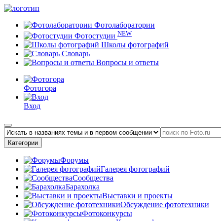
Фотолаборатории
NEW
Фотостудии
Школы фотографий
Словарь
Вопросы и ответы
Фотогора
Вход
Категории
Форумы
Галерея фотографий
Сообщества
Барахолка
Выставки и проекты
Обсуждение фототехники
Фотоконкурсы