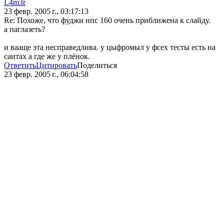
L4m3r
23 февр. 2005 г., 03:17:13
Re: Похоже, что фуджи нпс 160 очень приближена к слайду.
а паглазеть?
и вааще эта несправедлива. у цыфромыл у фсех тесты есть на
саитах а где же у плёнок.
Ответить
Цитировать
Поделиться
23 февр. 2005 г., 06:04:58