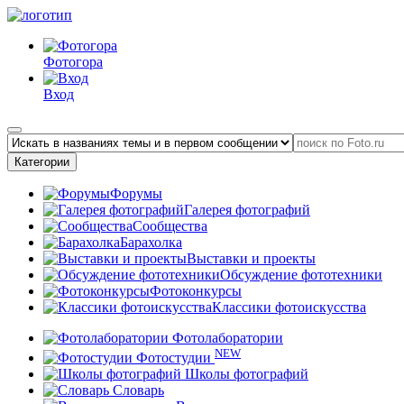
Фотогора
Вход
Категории
Форумы
Галерея фотографий
Сообщества
Барахолка
Выставки и проекты
Обсуждение фототехники
Фотоконкурсы
Классики фотоискусства
Фотолаборатории
NEW
Фотостудии
Школы фотографий
Словарь