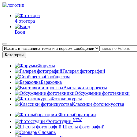
Фотогора
Вход
Категории
Форумы
Галерея фотографий
Сообщества
Барахолка
Выставки и проекты
Обсуждение фототехники
Фотоконкурсы
Классики фотоискусства
Фотолаборатории
NEW
Фотостудии
Школы фотографий
Словарь