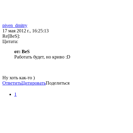
piven_dmitry
17 мая 2012 г., 16:25:13
Re[BeS]:
Цитата:
от: BeS
Работать будет, но криво :D
Ну хоть как-то )
Ответить
Цитировать
Поделиться
1