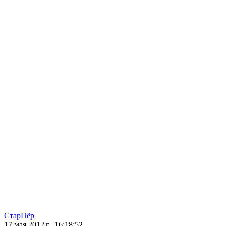
СтарПёр
17 мая 2012 г., 16:18:52