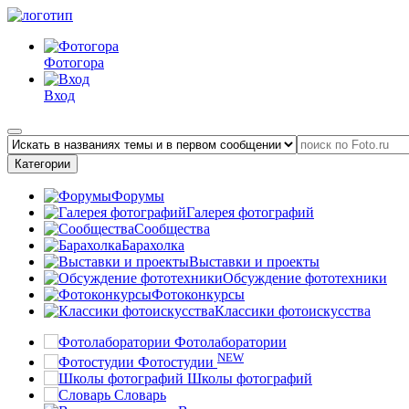
Фотогора
Вход
Категории
Форумы
Галерея фотографий
Сообщества
Барахолка
Выставки и проекты
Обсуждение фототехники
Фотоконкурсы
Классики фотоискусства
Фотолаборатории
NEW
Фотостудии
Школы фотографий
Словарь