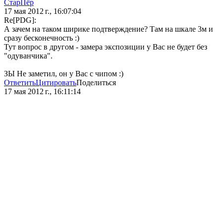
СтарПёр
17 мая 2012 г., 16:07:04
Re[PDG]:
А зачем на таком ширике подтверждение? Там на шкале 3м и
сразу бесконечность :)
Тут вопрос в другом - замера экспозиции у Вас не будет без
"одуванчика".
ЗЫ Не заметил, он у Вас с чипом :)
Ответить
Цитировать
Поделиться
17 мая 2012 г., 16:11:14