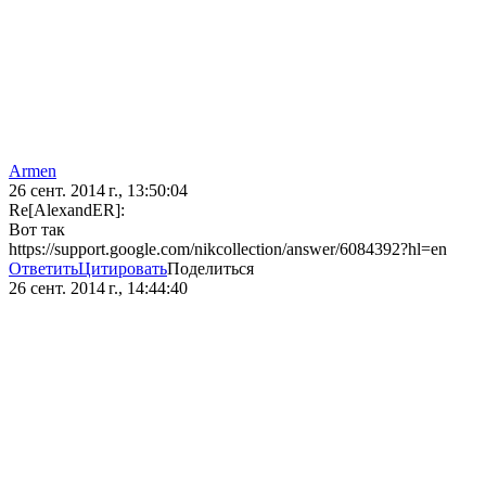
Аrmen
26 сент. 2014 г., 13:50:04
Re[AlexandER]:
Вот так
https://support.google.com/nikcollection/answer/6084392?hl=en
Ответить
Цитировать
Поделиться
26 сент. 2014 г., 14:44:40