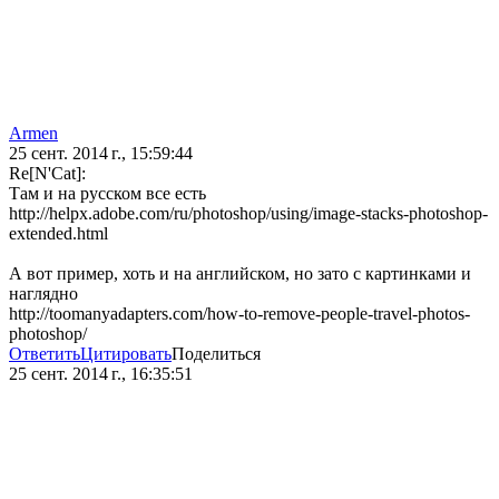
Аrmen
25 сент. 2014 г., 15:59:44
Re[N'Cat]:
Там и на русском все есть
http://helpx.adobe.com/ru/photoshop/using/image-stacks-photoshop-
extended.html
А вот пример, хоть и на английском, но зато с картинками и
наглядно
http://toomanyadapters.com/how-to-remove-people-travel-photos-
photoshop/
Ответить
Цитировать
Поделиться
25 сент. 2014 г., 16:35:51