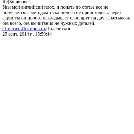
Re[Summoner]:
Увы мой английсий плох, и понять по статье все не
получается..а методом тыка ничего не происходит... через
скрипты он просто накладывает слои друг на друга, ьез масок
без всего, без вычитания не нужных деталей..
Ответить
Цитировать
Поделиться
25 сент. 2014 г., 15:59:44