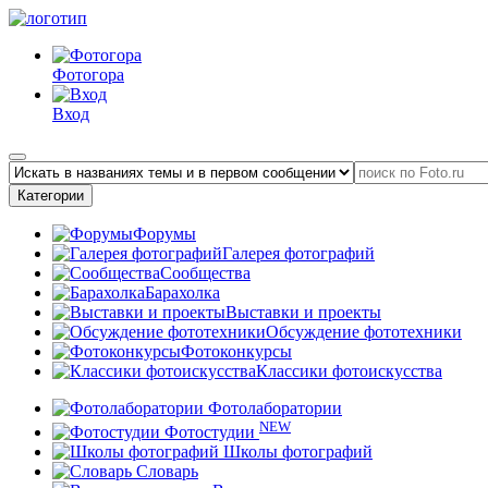
Фотогора
Вход
Категории
Форумы
Галерея фотографий
Сообщества
Барахолка
Выставки и проекты
Обсуждение фототехники
Фотоконкурсы
Классики фотоискусства
Фотолаборатории
NEW
Фотостудии
Школы фотографий
Словарь