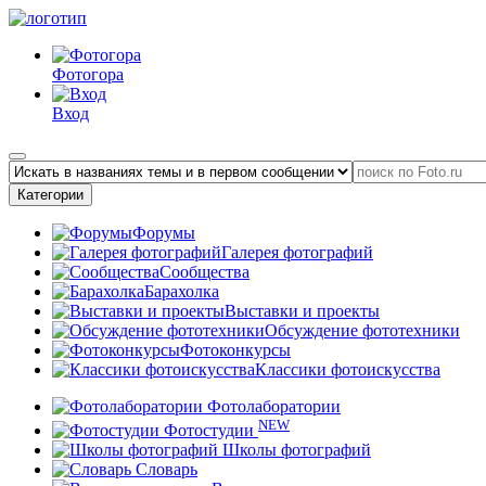
Фотогора
Вход
Категории
Форумы
Галерея фотографий
Сообщества
Барахолка
Выставки и проекты
Обсуждение фототехники
Фотоконкурсы
Классики фотоискусства
Фотолаборатории
NEW
Фотостудии
Школы фотографий
Словарь