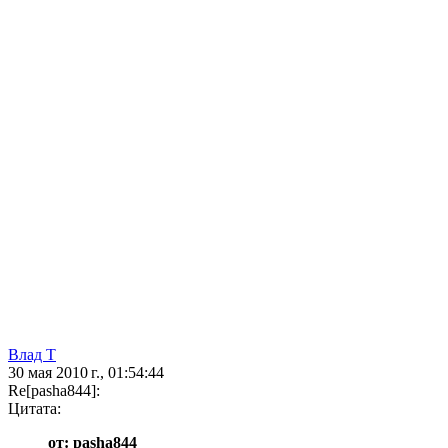
Влад Т
30 мая 2010 г., 01:54:44
Re[pasha844]:
Цитата:
от: pasha844