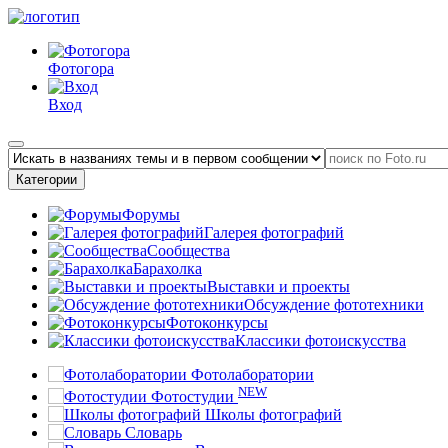
Фотогора
Вход
Категории
Форумы
Галерея фотографий
Сообщества
Барахолка
Выставки и проекты
Обсуждение фототехники
Фотоконкурсы
Классики фотоискусства
Фотолаборатории
NEW
Фотостудии
Школы фотографий
Словарь