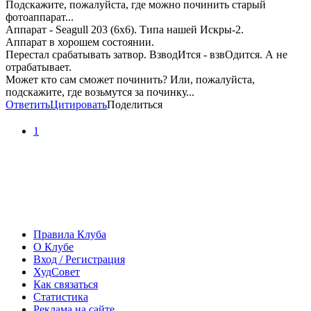
Подскажите, пожалуйста, где можно починить старый
фотоаппарат...
Аппарат - Seagull 203 (6х6). Типа нашей Искры-2.
Аппарат в хорошем состоянии.
Перестал срабатывать затвор. ВзводИтся - взвОдится. А не
отрабатывает.
Может кто сам сможет починить? Или, пожалуйста,
подскажите, где возьмутся за починку...
Ответить
Цитировать
Поделиться
1
Правила Клуба
О Клубе
Вход / Регистрация
ХудСовет
Как связаться
Статистика
Реклама на сайте