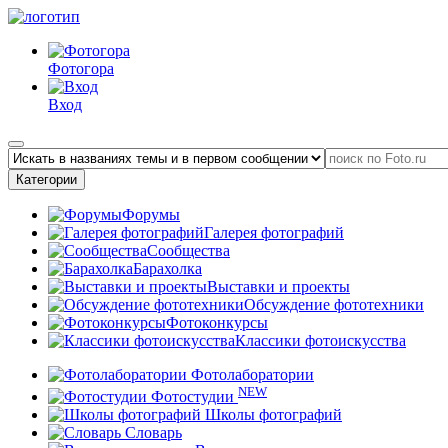
Фотогора
Вход
Категории
Форумы
Галерея фотографий
Сообщества
Барахолка
Выставки и проекты
Обсуждение фототехники
Фотоконкурсы
Классики фотоискусства
Фотолаборатории
NEW
Фотостудии
Школы фотографий
Словарь