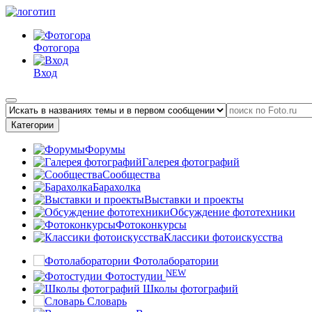
Фотогора
Вход
Категории
Форумы
Галерея фотографий
Сообщества
Барахолка
Выставки и проекты
Обсуждение фототехники
Фотоконкурсы
Классики фотоискусства
Фотолаборатории
NEW
Фотостудии
Школы фотографий
Словарь