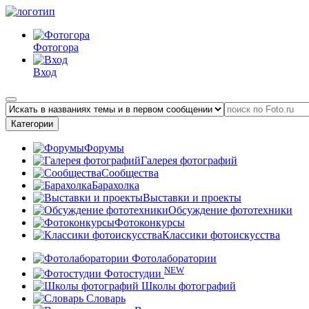
Фотогора
Вход
Категории
Форумы
Галерея фотографий
Сообщества
Барахолка
Выставки и проекты
Обсуждение фототехники
Фотоконкурсы
Классики фотоискусства
Фотолаборатории
NEW
Фотостудии
Школы фотографий
Словарь