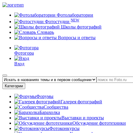
Фотолаборатории
NEW
Фотостудии
Школы фотографий
Словарь
Вопросы и ответы
Фотогора
Вход
Категории
Форумы
Галерея фотографий
Сообщества
Барахолка
Выставки и проекты
Обсуждение фототехники
Фотоконкурсы