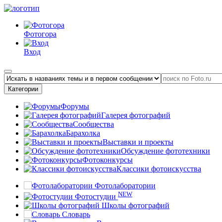
Фотогора
Вход
Категории
Форумы
Галерея фотографий
Сообщества
Барахолка
Выставки и проекты
Обсуждение фототехники
Фотоконкурсы
Классики фотоискусства
Фотолаборатории
NEW
Фотостудии
Школы фотографий
Словарь