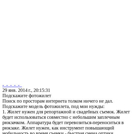
-_-_-_-_-_
29 янв. 2014 г., 20:15:31
Подскажите фотожилет
Поиск по просторам интернета толком ничего не дал.
Подскажите модель фотожилета, под мои нужды:
1. Жилет нужен для репортажной и свадебных съемок. Жилет
будет использоваться совместно с небольшим заплечным
рюкзачком. Аппаратура будет перевозиться-переноситься в
рюкзаке. Жилет нужен, как инструмент повышающий
мобильность во время съемки - быстрая смена оптики,