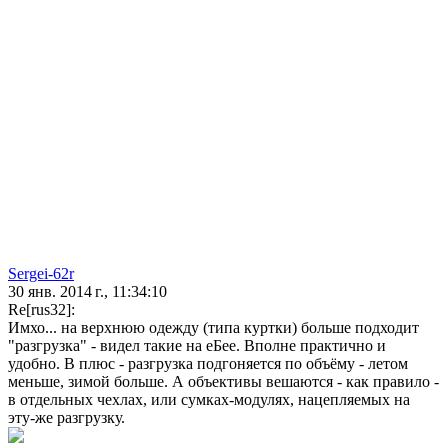
Sergei-62r
30 янв. 2014 г., 11:34:10
Re[rus32]:
Имхо... на верхнюю одежду (типа куртки) больше подходит
"разгрузка" - видел такие на еБее. Вполне практично и
удобно. В плюс - разгрузка подгоняется по объёму - летом
меньше, зимой больше. А объективы вешаются - как правило -
в отдельных чехлах, или сумках-модулях, нацепляемых на
эту-же разгрузку.