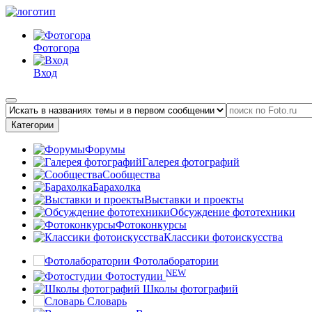
Фотогора
Вход
Категории
Форумы
Галерея фотографий
Сообщества
Барахолка
Выставки и проекты
Обсуждение фототехники
Фотоконкурсы
Классики фотоискусства
Фотолаборатории
NEW
Фотостудии
Школы фотографий
Словарь