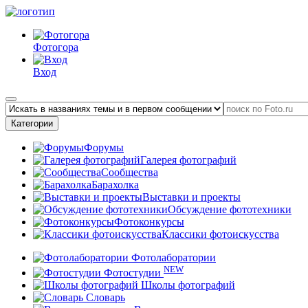
Фотогора
Вход
Категории
Форумы
Галерея фотографий
Сообщества
Барахолка
Выставки и проекты
Обсуждение фототехники
Фотоконкурсы
Классики фотоискусства
Фотолаборатории
NEW
Фотостудии
Школы фотографий
Словарь