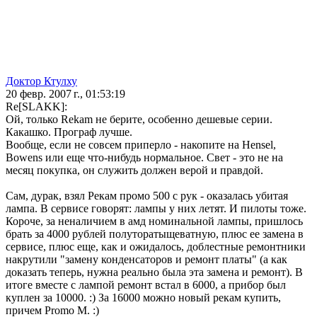
Доктор Ктулху
20 февр. 2007 г., 01:53:19
Re[SLAKK]:
Ой, только Rekam не берите, особенно дешевые серии.
Какашко. Програф лучше.
Вообще, если не совсем приперло - накопите на Hensel,
Bowens или еще что-нибудь нормальное. Свет - это не на
месяц покупка, он служить должен верой и правдой.
Сам, дурак, взял Рекам промо 500 с рук - оказалась убитая
лампа. В сервисе говорят: лампы у них летят. И пилоты тоже.
Короче, за неналичием в амд номинальной лампы, пришлось
брать за 4000 рублей полуторатыщеватную, плюс ее замена в
сервисе, плюс еще, как и ожидалось, доблестные ремонтники
накрутили "замену конденсаторов и ремонт платы" (а как
доказать теперь, нужна реально была эта замена и ремонт). В
итоге вместе с лампой ремонт встал в 6000, а прибор был
куплен за 10000. :) За 16000 можно новый рекам купить,
причем Promo M. :)