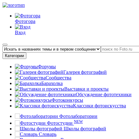
Фотогора
Вход
Категории
Форумы
Галерея фотографий
Сообщества
Барахолка
Выставки и проекты
Обсуждение фототехники
Фотоконкурсы
Классики фотоискусства
Фотолаборатории
NEW
Фотостудии
Школы фотографий
Словарь