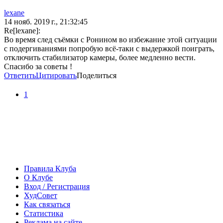
lexane
14 нояб. 2019 г., 21:32:45
Re[lexane]:
Во время след съёмки с Ронином во избежание этой ситуации
с подергиваниями попробую всё-таки с выдержкой поиграть,
отключить стабилизатор камеры, более медленно вести.
Спасибо за советы !
Ответить
Цитировать
Поделиться
1
Правила Клуба
О Клубе
Вход / Регистрация
ХудСовет
Как связаться
Статистика
Реклама на сайте