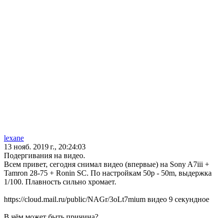
lexane
13 нояб. 2019 г., 20:24:03
Подергивания на видео.
Всем привет, сегодня снимал видео (впервые) на Sony A7iii +
Tamron 28-75 + Ronin SC. По настройкам 50p - 50m, выдержка
1/100. Плавность сильно хромает.
https://cloud.mail.ru/public/NAGr/3oLt7mium видео 9 секундное
В чём может быть причина?