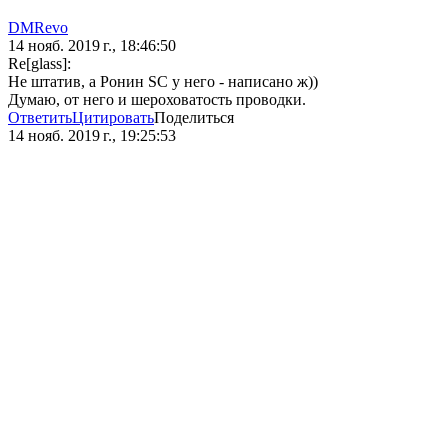
DMRevo
14 нояб. 2019 г., 18:46:50
Re[glass]:
Не штатив, а Ронин SC у него - написано ж))
Думаю, от него и шероховатость проводки.
Ответить
Цитировать
Поделиться
14 нояб. 2019 г., 19:25:53