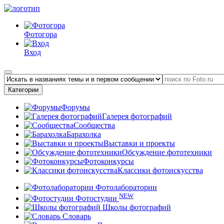
Фотогора
Вход
Категории
Форумы
Галерея фотографий
Сообщества
Барахолка
Выставки и проекты
Обсуждение фототехники
Фотоконкурсы
Классики фотоискусства
Фотолаборатории
NEW
Фотостудии
Школы фотографий
Словарь