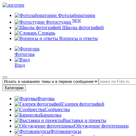
Фотолаборатории
NEW
Фотостудии
Школы фотографий
Словарь
Вопросы и ответы
Фотогора
Вход
Категории
Форумы
Галерея фотографий
Сообщества
Барахолка
Выставки и проекты
Обсуждение фототехники
Фотоконкурсы