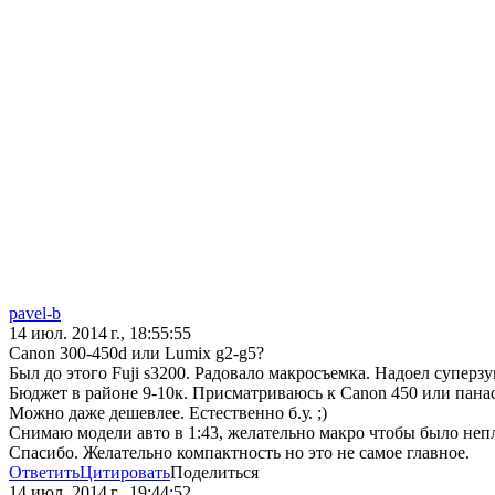
pavel-b
14 июл. 2014 г., 18:55:55
Canon 300-450d или Lumix g2-g5?
Был до этого Fuji s3200. Радовало макросъемка. Надоел суперзу
Бюджет в районе 9-10к. Присматриваюсь к Canon 450 или панасу
Можно даже дешевлее. Естественно б.у. ;)
Снимаю модели авто в 1:43, желательно макро чтобы было неп
Спасибо. Желательно компактность но это не самое главное.
Ответить
Цитировать
Поделиться
14 июл. 2014 г., 19:44:52