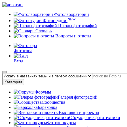
Фотолаборатории
NEW
Фотостудии
Школы фотографий
Словарь
Вопросы и ответы
Фотогора
Вход
Категории
Форумы
Галерея фотографий
Сообщества
Барахолка
Выставки и проекты
Обсуждение фототехники
Фотоконкурсы