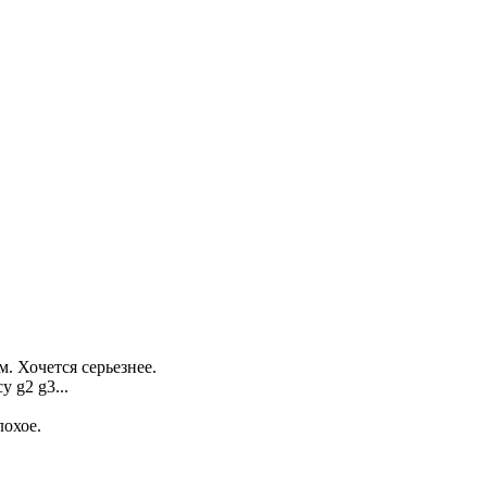
м. Хочется серьезнее.
 g2 g3...
лохое.