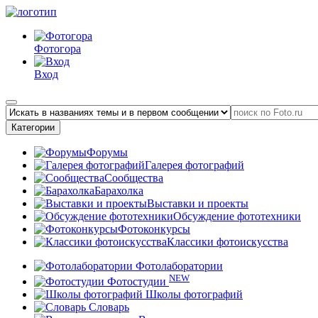
Фотогора
Вход
Категории
Форумы
Галерея фотографий
Сообщества
Барахолка
Выставки и проекты
Обсуждение фототехники
Фотоконкурсы
Классики фотоискусства
Фотолаборатории
NEW
Фотостудии
Школы фотографий
Словарь