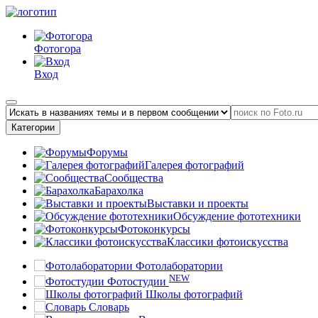
Фотогора
Вход
Категории
Форумы
Галерея фотографий
Сообщества
Барахолка
Выставки и проекты
Обсуждение фототехники
Фотоконкурсы
Классики фотоискусства
Фотолаборатории
NEW
Фотостудии
Школы фотографий
Словарь