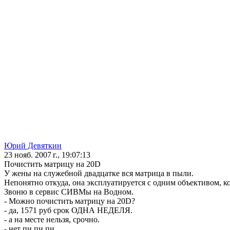
Юрий Девяткин
23 нояб. 2007 г., 19:07:13
Почистить матрицу на 20D
У жены на служебной двадцатке вся матрица в пыли.
Непонятно откуда, она эксплуатируется с одним объективом, ко
Звоню в сервис СИВМы на Водном.
- Можно почистить матрицу на 20D?
- да, 1571 руб срок ОДНА НЕДЕЛЯ.
- а на месте нельзя, срочно.
- нет пи пи пи