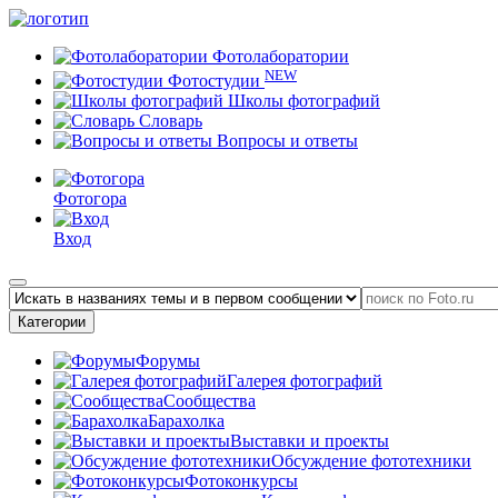
Фотолаборатории
NEW
Фотостудии
Школы фотографий
Словарь
Вопросы и ответы
Фотогора
Вход
Категории
Форумы
Галерея фотографий
Сообщества
Барахолка
Выставки и проекты
Обсуждение фототехники
Фотоконкурсы