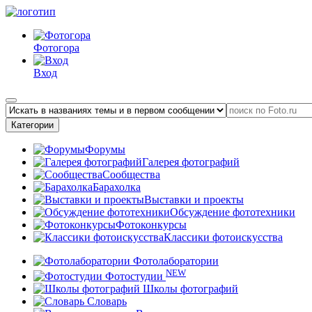
Фотогора
Вход
Категории
Форумы
Галерея фотографий
Сообщества
Барахолка
Выставки и проекты
Обсуждение фототехники
Фотоконкурсы
Классики фотоискусства
Фотолаборатории
NEW
Фотостудии
Школы фотографий
Словарь