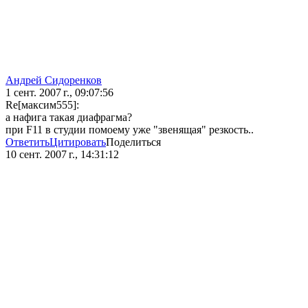
Андрей Сидоренков
1 сент. 2007 г., 09:07:56
Re[максим555]:
а нафига такая диафрагма?
при F11 в студии помоему уже "звенящая" резкость..
Ответить
Цитировать
Поделиться
10 сент. 2007 г., 14:31:12