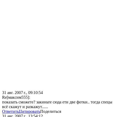
31 авг. 2007 г., 09:10:54
Re[максим555]:
показать сможете? закиньте сюда ети две фотки.. тогда спецы
всё скажут и разкажут......
Ответить
Цитировать
Поделиться
31 авг. 2007 г., 13:54:12