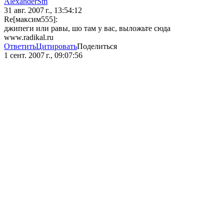
AlexanderSm
31 авг. 2007 г., 13:54:12
Re[максим555]:
джипеги или равы, шо там у вас, выложьте сюда
www.radikal.ru
Ответить
Цитировать
Поделиться
1 сент. 2007 г., 09:07:56