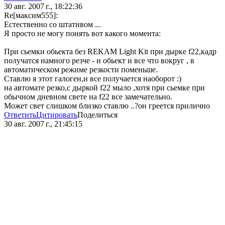
30 авг. 2007 г., 18:22:36
Re[максим555]:
Естественно со штативом ...
Я просто не могу понять вот какого момента:
При сьемки обьекта без REKAM Light Kit при дырке f22,кадр
получатся намного резче - и обьект и все что вокруг , в
автоматическом режиме резкости поменьше.
Ставлю я этот галоген,и все получается наоборот :)
на автомате резко,с дыркой f22 мыло ,хотя при сьемке при
обычном дневном свете на f22 все замечательно.
Может свет слишком близко ставлю ..?он греется прилично
Ответить
Цитировать
Поделиться
30 авг. 2007 г., 21:45:15