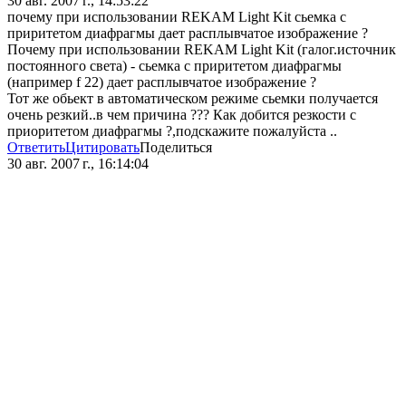
30 авг. 2007 г., 14:53:22
почему при использовании REKAM Light Kit сьемка с
приритетом диафрагмы дает расплывчатое изображение ?
Почему при использовании REKAM Light Kit (галог.источник
постоянного света) - сьемка с приритетом диафрагмы
(например f 22) дает расплывчатое изображение ?
Тот же обьект в автоматическом режиме сьемки получается
очень резкий..в чем причина ??? Как добится резкости с
приоритетом диафрагмы ?,подскажите пожалуйста ..
Ответить
Цитировать
Поделиться
30 авг. 2007 г., 16:14:04