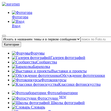
Фотогора
Вход
Категории
Форумы
Галерея фотографий
Сообщества
Барахолка
Выставки и проекты
Обсуждение фототехники
Фотоконкурсы
Классики фотоискусства
Фотолаборатории
NEW
Фотостудии
Школы фотографий
Словарь