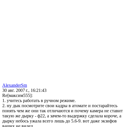
AlexanderSm
30 авг. 2007 г., 16:21:43
Re[максим555]:
1. учитесь работать в ручном режиме.
2. ну дык посмотрите свои кадры в атомате и постарайтесь
понять чем же они так отличаются и почему камера не ставит
такую же дырку - ф22, а зачем-то выдержку сделала короче, а
дырку небось ужала всего лишь до 5.6-9. вот даже экзифов
ваших не видел.