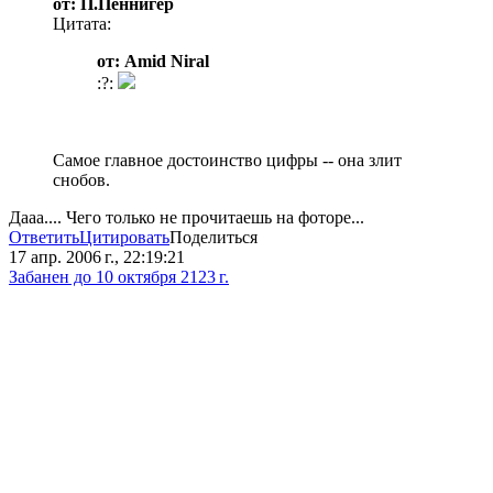
от: П.Пеннигер
Цитата:
от: Amid Niral
:?:
Самое главное достоинство цифры -- она злит
снобов.
Дааа.... Чего только не прочитаешь на фоторе...
Ответить
Цитировать
Поделиться
17 апр. 2006 г., 22:19:21
Забанен до 10 октября 2123 г.