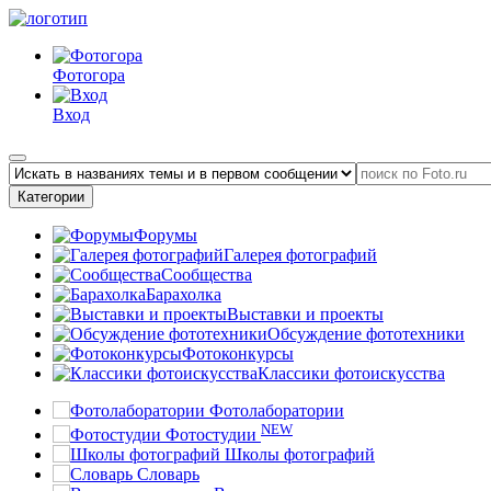
Фотогора
Вход
Категории
Форумы
Галерея фотографий
Сообщества
Барахолка
Выставки и проекты
Обсуждение фототехники
Фотоконкурсы
Классики фотоискусства
Фотолаборатории
NEW
Фотостудии
Школы фотографий
Словарь