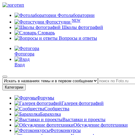
Фотолаборатории
NEW
Фотостудии
Школы фотографий
Словарь
Вопросы и ответы
Фотогора
Вход
Категории
Форумы
Галерея фотографий
Сообщества
Барахолка
Выставки и проекты
Обсуждение фототехники
Фотоконкурсы