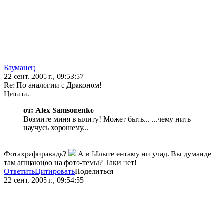
Бауманец
22 сент. 2005 г., 09:53:57
Re: По аналогии с Драконом!
Цитата:
от: Alex Samsonenko
Возмите миня в ылиту! Может быть... ...чему нить
научусь хорошему...
Фотахрафиравадь?
А в Ылыте ентаму ни учад. Вы думаиде
там апщаюцоо на фото-темы? Таки нет!
Ответить
Цитировать
Поделиться
22 сент. 2005 г., 09:54:55