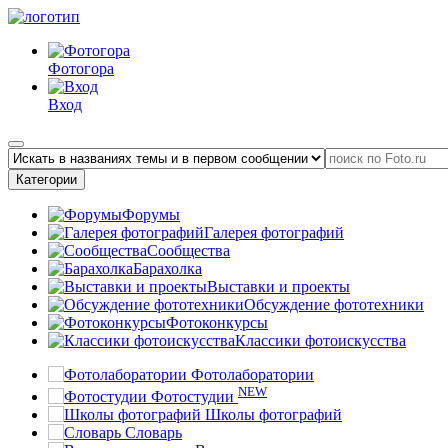
Фотогора
Вход
Категории
Форумы
Галерея фотографий
Сообщества
Барахолка
Выставки и проекты
Обсуждение фототехники
Фотоконкурсы
Классики фотоискусства
Фотолаборатории
NEW
Фотостудии
Школы фотографий
Словарь