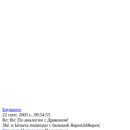
Бауманец
22 сент. 2005 г., 09:54:55
Re: Re: По аналогии с Драконом!
ЗЫ: и Ылыта пишеццо с бальшой &quot;Ы&quot;