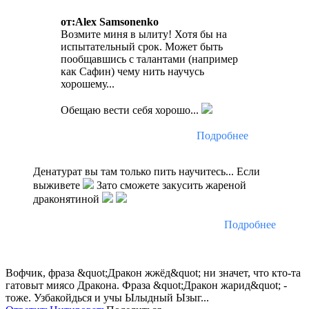
от:Alex Samsonenko
Возмите миня в ылиту! Хотя бы на
испытательный срок. Может быть
пообщавшись с талантами (например
как Сафин) чему нить научусь
хорошему...
Обещаю вести себя хорошо...
Подробнее
Денатурат вы там только пить научитесь... Если
выживете
Зато сможете закусить жареной
драконятиной
Подробнее
Вофчик, фраза &quot;Дракон жжёд&quot; ни значет, что кто-та
гатовыт миясо Дракона. Фраза &quot;Дракон жарид&quot; -
тоже. Узбакойдься и учы Ылыдный Ызыг...