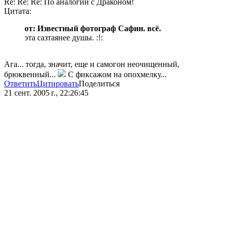
Re: Re: Re: По аналогии с Драконом!
Цитата:
от: Известный фотограф Сафин. всё.
эта сазтаянее душы. :!:
Ага... тогда, значит, еще и самогон неочищенный,
брюквенный...
С фиксажом на опохмелку...
Ответить
Цитировать
Поделиться
21 сент. 2005 г., 22:26:45