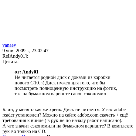
vanaev
9 янв. 2009 г., 23:02:47
Re[Andy01]:
Цитата:
от: Andy01
Не читается родной диск с доками из коробки
нового G10. :( Диск нужен для того, что бы
посмотреть полноценную инструкцию на фотик,
т.к. на бумажном варианте canon сэкономил.
Блин, у меня такая же хрень. Диск не читается. У вас adobe
reader установлен? Можно на сайте adobe.com скачать + ещё
требования к винде ( в рук-ве по началу работ написано).
А что значит сэкономили на бумажном варианте? В комплекте
рук-во только на CD.