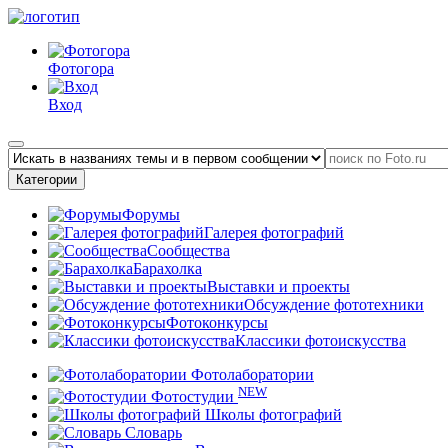
Фотогора
Вход
Категории
Форумы
Галерея фотографий
Сообщества
Барахолка
Выставки и проекты
Обсуждение фототехники
Фотоконкурсы
Классики фотоискусства
Фотолаборатории
NEW
Фотостудии
Школы фотографий
Словарь