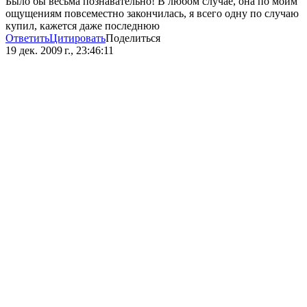
Было бы весьма познавательно! В любом случае, она по моим
ощущениям повсеместно закончилась, я всего одну по случаю
купил, кажется даже последнюю
Ответить
Цитировать
Поделиться
19 дек. 2009 г., 23:46:11