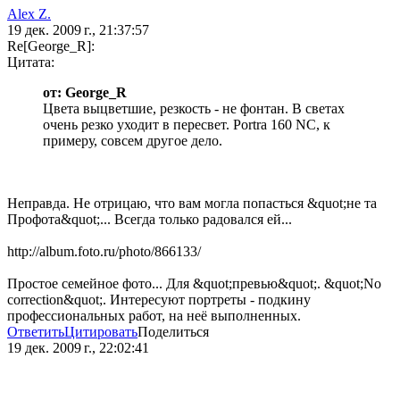
Alex Z.
19 дек. 2009 г., 21:37:57
Re[George_R]:
Цитата:
от: George_R
Цвета выцветшие, резкость - не фонтан. В светах
очень резко уходит в пересвет. Portra 160 NC, к
примеру, совсем другое дело.
Неправда. Не отрицаю, что вам могла попасться &quot;не та
Профота&quot;... Всегда только радовался ей...
http://album.foto.ru/photo/866133/
Простое семейное фото... Для &quot;превью&quot;. &quot;No
correction&quot;. Интересуют портреты - подкину
профессиональных работ, на неё выполненных.
Ответить
Цитировать
Поделиться
19 дек. 2009 г., 22:02:41