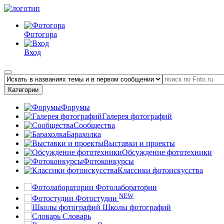
Фотогора
Вход
Категории
Форумы
Галерея фотографий
Сообщества
Барахолка
Выставки и проекты
Обсуждение фототехники
Фотоконкурсы
Классики фотоискусства
Фотолаборатории
NEW
Фотостудии
Школы фотографий
Словарь