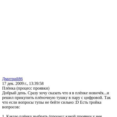
Дмитрий86
17 дек. 2009 г., 13:39:58
Плёнка (процесс проявки)
Добрый день. Сразу хочу сказать что я в плёнке новичёк...и
решил прикупить плёночную тушку в пару с цифровой. Так
что если вопросы тупы не бейте сильно :D Есть тройка
вопросов:
1. Какую плёнку выбрать (процесс какой проявки у нее