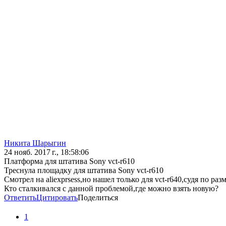
Никита Шарыгин
24 нояб. 2017 г., 18:58:06
Платформа для штатива Sony vct-r610
Треснула площадку для штатива Sony vct-r610
Смотрел на aliexprsess,но нашел только для vct-r640,судя по ра
Кто сталкивался с данной проблемой,где можно взять новую?
Ответить
Цитировать
Поделиться
1