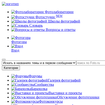
Фотолаборатории
NEW
Фотостудии
Школы фотографий
Словарь
Вопросы и ответы
Фотогора
Вход
Категории
Форумы
Галерея фотографий
Сообщества
Барахолка
Выставки и проекты
Обсуждение фототехники
Фотоконкурсы