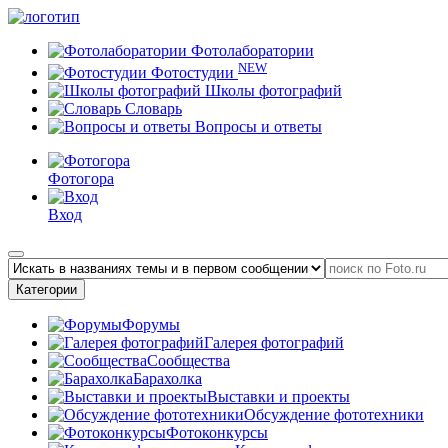
Фотолаборатории
NEW
Фотостудии
Школы фотографий
Словарь
Вопросы и ответы
Фотогора
Вход
Категории
Форумы
Галерея фотографий
Сообщества
Барахолка
Выставки и проекты
Обсуждение фототехники
Фотоконкурсы