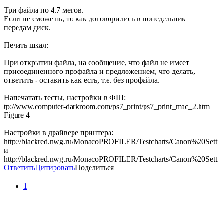
Три файла по 4.7 мегов.
Если не сможешь, то как договорились в понедельник
передам диск.
Печать шкал:
При открытии файла, на сообщение, что файл не имеет
присоединенного профайла и предложением, что делать,
ответить - оставить как есть, т.е. без профайла.
Напечатать тесты, настройки в ФШ:
tp://www.computer-darkroom.com/ps7_print/ps7_print_mac_2.htm
Figure 4
Настройки в драйвере принтера:
http://blackred.nwg.ru/MonacoPROFILER/Testcharts/Canon%20Sett
и
http://blackred.nwg.ru/MonacoPROFILER/Testcharts/Canon%20Setti
Ответить
Цитировать
Поделиться
1