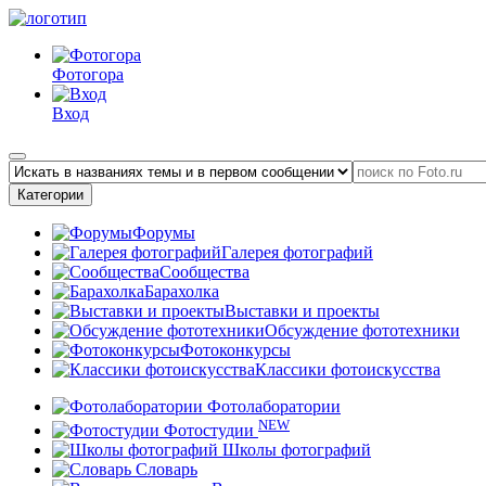
Фотогора
Вход
Категории
Форумы
Галерея фотографий
Сообщества
Барахолка
Выставки и проекты
Обсуждение фототехники
Фотоконкурсы
Классики фотоискусства
Фотолаборатории
NEW
Фотостудии
Школы фотографий
Словарь