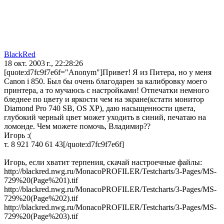
BlackRed
18 окт. 2003 г., 22:28:26
[quote:d7fc9f7e6f="Anonym"]Привет! Я из Питера, но у меня
Canon i 850. Был бы очень благодарен за калибровку моего
принтера, а то мучаюсь с настройками! Отпечатки немного
бледнее по цвету и яркости чем на экране(кстати монитор
Diamond Pro 740 SB, OS XP), даю насыщенности цвета,
глубокий черный цвет может уходить в синий, печатаю на
ломонде. Чем можете помочь, Владимир??
Игорь :(
т. 8 921 740 61 43[/quote:d7fc9f7e6f]
Игорь, если хватит терпения, скачай настроечные файлы:
http://blackred.nwg.ru/MonacoPROFILER/Testcharts/3-Pages/MS-
729%20(Page%201).tif
http://blackred.nwg.ru/MonacoPROFILER/Testcharts/3-Pages/MS-
729%20(Page%202).tif
http://blackred.nwg.ru/MonacoPROFILER/Testcharts/3-Pages/MS-
729%20(Page%203).tif