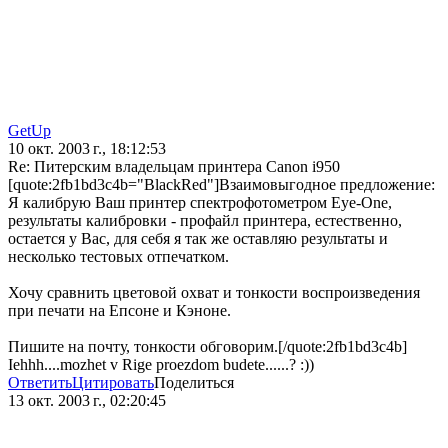
GetUp
10 окт. 2003 г., 18:12:53
Re: Питерским владельцам принтера Canon i950
[quote:2fb1bd3c4b="BlackRed"]Взаимовыгодное предложение:
Я калибрую Ваш принтер спектрофотометром Eye-One,
результаты калибровки - профайл принтера, естественно,
остается у Вас, для себя я так же оставляю результаты и
несколько тестовых отпечатком.
Хочу сравнить цветовой охват и тонкости воспроизведения
при печати на Епсоне и Кэноне.
Пишите на почту, тонкости обговорим.[/quote:2fb1bd3c4b]
Iehhh....mozhet v Rige proezdom budete......? :))
Ответить
Цитировать
Поделиться
13 окт. 2003 г., 02:20:45