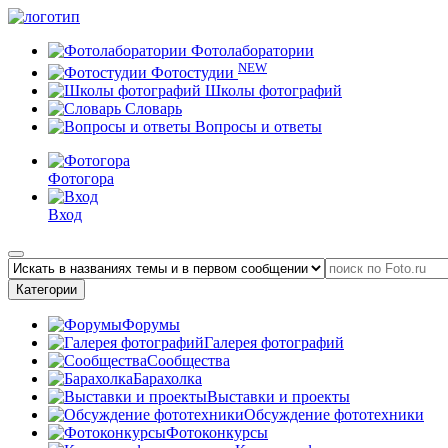
Фотолаборатории
NEW
Фотостудии
Школы фотографий
Словарь
Вопросы и ответы
Фотогора
Вход
Категории
Форумы
Галерея фотографий
Сообщества
Барахолка
Выставки и проекты
Обсуждение фототехники
Фотоконкурсы