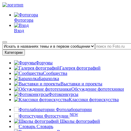
Фотогора
Вход
Категории
Форумы
Галерея фотографий
Сообщества
Барахолка
Выставки и проекты
Обсуждение фототехники
Фотоконкурсы
Классики фотоискусства
Фотолаборатории
NEW
Фотостудии
Школы фотографий
Словарь