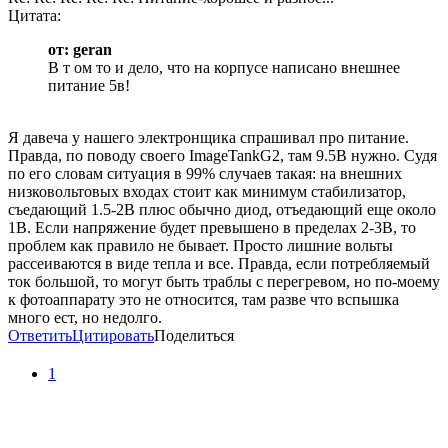
Цитата:
от: geran
В т ом то и дело, что на корпусе написано внешнее
питание 5в!
Я давеча у нашего электронщика спрашивал про питание.
Правда, по поводу своего ImageTankG2, там 9.5В нужно. Судя
по его словам ситуация в 99% случаев такая: на внешних
низковольтовых входах стоит как минимум стабилизатор,
съедающий 1.5-2В плюс обычно диод, отъедающий еще около
1В. Если напряжение будет превышено в пределах 2-3В, то
проблем как правило не бывает. Просто лишние вольты
рассеиваются в виде тепла и все. Правда, если потребляемый
ток большой, то могут быть траблы с перегревом, но по-моему
к фотоаппарату это не относится, там разве что вспышка
много ест, но недолго.
Ответить
Цитировать
Поделиться
1