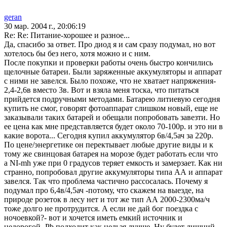
geran
30 мар. 2004 г., 20:06:19
Re: Re: Питание-хорошее и разное...
Да, спасибо за ответ. Про диод я и сам сразу подумал, но вот
хотелось бы без него, хотя можно и с ним.
После покупки и проверки работы очень быстро кончились
щелочные батареи. Были заряженные аккумуляторы и аппарат
с ними не завелся. Было похоже, что не хватает напряжения-
2,4-2,6в вместо 3в. Вот и взяла меня тоска, что питаться
прийдется подручными методами. Батарею литиевую сегодня
купить не смог, говорят фотоаппарат слишком новый, еще не
заказывали таких батарей и обещали попробовать завезти. Но
ее цена как мне представляется будет около 70-100р. и это ни в
какие ворота... Сегодня купил аккумулятор 6в/4,5ач за 220р.
По цене/энергетике он перектывает любые другие виды и к
тому же свинцовая батарея на морозе будет работать если что
а NI-mh уже при 0 градусов теряет емкость и замерзает. Как ни
странно, попробовал другие аккумуляторы типа АА и аппарат
завелся. Так что проблема частично рассосалась. Почему я
подумал про 6,4в/4,5ач -потому, что скажем на выезде, на
природе розеток в лесу нет и тот же тип АА 2000-2300ма/ч
тоже долго не протрудится. А если не дай бог поездка с
ночоевкой?- вот и хочется иметь емкий источник и
недорогой- Pb подходит как нельзя лучше. Ну будет лишний