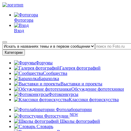
Фотогора
Вход
Категории
Форумы
Галерея фотографий
Сообщества
Барахолка
Выставки и проекты
Обсуждение фототехники
Фотоконкурсы
Классики фотоискусства
Фотолаборатории
NEW
Фотостудии
Школы фотографий
Словарь