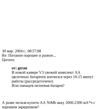
30 мар. 2004 г., 08:57:08
Re: Питание-хорошее и разное...
Цитата:
от: geran
В новой камере V3 свежий комплект АА
щелочных батарееек кончился через 10-15 минут
работы (рассредоточено)
Или панацея-литиевая батарея?
А разве нельзя купить АА NiMh акку 2000-2300 мА*ч с
хорошим зарядником?