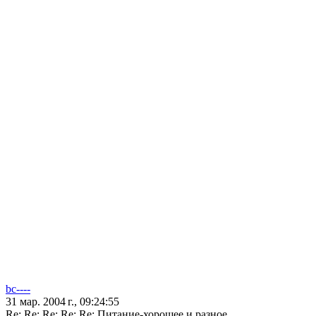
bc----
31 мар. 2004 г., 09:24:55
Re: Re: Re: Re: Re: Питание-хорошее и разное...