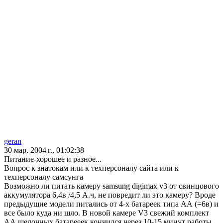
geran
30 мар. 2004 г., 01:02:38
Питание-хорошее и разное...
Вопрос к знатокам или к техперсоналу сайта или к
техперсоналу самсунга
Возможно ли питать камеру samsung digimax v3 от свинцового
аккумулятора 6,4в /4,5 А.ч, не повредит ли это камеру? Вроде
предыдущие модели питались от 4-х батареек типа АА (=6в) и
все было куда ни шло. В новой камере V3 свежий комплект
АА щелочных батарееек кончился через 10-15 минут работы