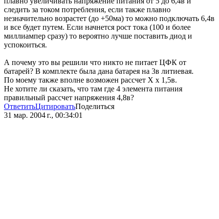
плавно увеличивать напряжение питания от 5 до 6,4в и
следить за током потребления, если также плавно
незначительно возрастет (до +50ма) то можно подключать 6,4в
и все будет путем. Если начнется рост тока (100 и более
миллиампер сразу) то вероятно лучше поставить диод и
успокоиться.
А почему это вы решили что никто не питает ЦФК от
батарей? В комплекте была дана батарея на 3в литиевая.
По моему также вполне возможен рассчет Х х 1,5в.
Не хотите ли сказать, что там где 4 элемента питания
правильный рассчет напряжения 4,8в?
Ответить
Цитировать
Поделиться
31 мар. 2004 г., 00:34:01