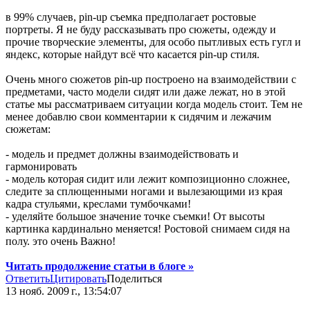
в 99% случаев, pin-up съемка предполагает ростовые
портреты. Я не буду рассказывать про сюжеты, одежду и
прочие творческие элементы, для особо пытливых есть гугл и
яндекс, которые найдут всё что касается pin-up стиля.
Очень много сюжетов pin-up построено на взаимодействии с
предметами, часто модели сидят или даже лежат, но в этой
статье мы рассматриваем ситуации когда модель стоит. Тем не
менее добавлю свои комментарии к сидячим и лежачим
сюжетам:
- модель и предмет должны взаимодействовать и
гармонировать
- модель которая сидит или лежит композиционно сложнее,
следите за сплющенными ногами и вылезающими из края
кадра стульями, креслами тумбочками!
- уделяйте большое значение точке съемки! От высоты
картинка кардинально меняется! Ростовой снимаем сидя на
полу. это очень Важно!
Читать продолжение статьи в блоге »
Ответить
Цитировать
Поделиться
13 нояб. 2009 г., 13:54:07