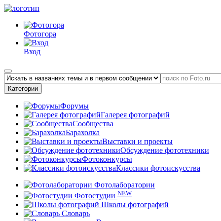
Фотогора
Вход
Категории
Форумы
Галерея фотографий
Сообщества
Барахолка
Выставки и проекты
Обсуждение фототехники
Фотоконкурсы
Классики фотоискусства
Фотолаборатории
NEW
Фотостудии
Школы фотографий
Словарь