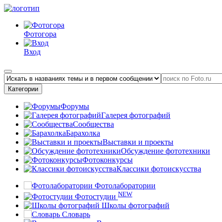
Фотогора
Вход
Категории
Форумы
Галерея фотографий
Сообщества
Барахолка
Выставки и проекты
Обсуждение фототехники
Фотоконкурсы
Классики фотоискусства
Фотолаборатории
NEW
Фотостудии
Школы фотографий
Словарь