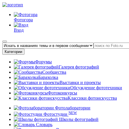
Фотогора
Вход
Категории
Форумы
Галерея фотографий
Сообщества
Барахолка
Выставки и проекты
Обсуждение фототехники
Фотоконкурсы
Классики фотоискусства
Фотолаборатории
NEW
Фотостудии
Школы фотографий
Словарь