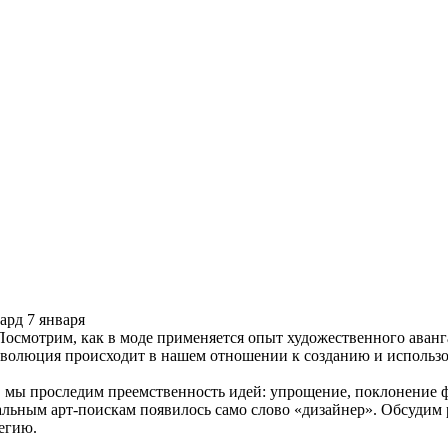
рд 7 января
Посмотрим, как в моде применяется опыт художественного аванг
я революция происходит в нашем отношении к созданию и исполь
й, мы проследим преемственность идей: упрощение, поклонение
кальным арт-поискам появилось само слово «дизайнер». Обсуди
егию.