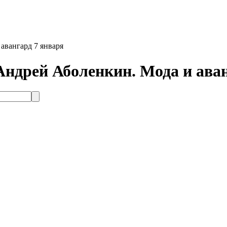
вангард 7 января
рей Аболенкин. Мода и аван