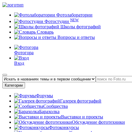
Фотолаборатории
NEW
Фотостудии
Школы фотографий
Словарь
Вопросы и ответы
Фотогора
Вход
Категории
Форумы
Галерея фотографий
Сообщества
Барахолка
Выставки и проекты
Обсуждение фототехники
Фотоконкурсы