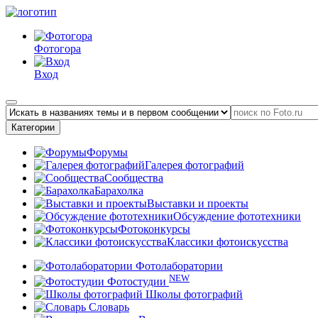
Фотогора
Вход
Категории
Форумы
Галерея фотографий
Сообщества
Барахолка
Выставки и проекты
Обсуждение фототехники
Фотоконкурсы
Классики фотоискусства
Фотолаборатории
NEW
Фотостудии
Школы фотографий
Словарь