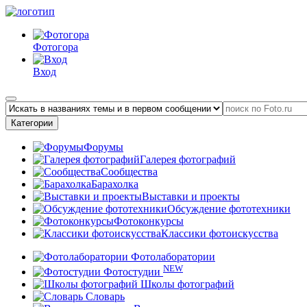
Фотогора
Вход
Категории
Форумы
Галерея фотографий
Сообщества
Барахолка
Выставки и проекты
Обсуждение фототехники
Фотоконкурсы
Классики фотоискусства
Фотолаборатории
NEW
Фотостудии
Школы фотографий
Словарь