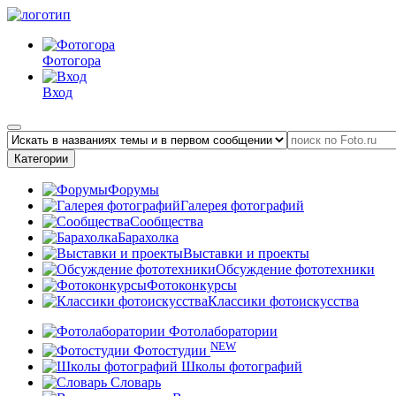
Фотогора
Вход
Категории
Форумы
Галерея фотографий
Сообщества
Барахолка
Выставки и проекты
Обсуждение фототехники
Фотоконкурсы
Классики фотоискусства
Фотолаборатории
NEW
Фотостудии
Школы фотографий
Словарь