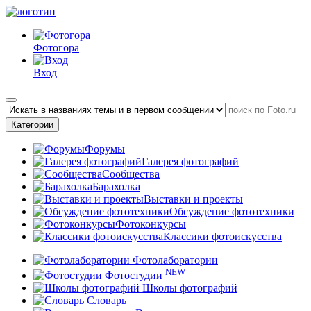
Фотогора
Вход
Категории
Форумы
Галерея фотографий
Сообщества
Барахолка
Выставки и проекты
Обсуждение фототехники
Фотоконкурсы
Классики фотоискусства
Фотолаборатории
NEW
Фотостудии
Школы фотографий
Словарь