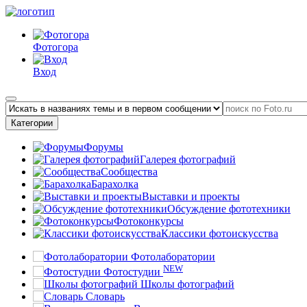
Фотогора
Вход
Категории
Форумы
Галерея фотографий
Сообщества
Барахолка
Выставки и проекты
Обсуждение фототехники
Фотоконкурсы
Классики фотоискусства
Фотолаборатории
NEW
Фотостудии
Школы фотографий
Словарь