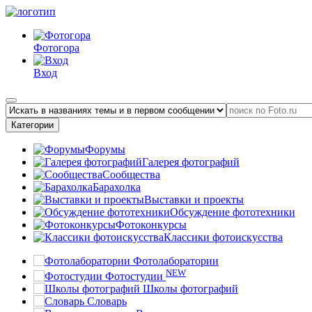
Фотогора
Вход
Категории
Форумы
Галерея фотографий
Сообщества
Барахолка
Выставки и проекты
Обсуждение фототехники
Фотоконкурсы
Классики фотоискусства
Фотолаборатории
NEW
Фотостудии
Школы фотографий
Словарь