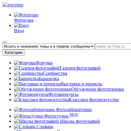
Фотогора
Вход
Категории
Форумы
Галерея фотографий
Сообщества
Барахолка
Выставки и проекты
Обсуждение фототехники
Фотоконкурсы
Классики фотоискусства
Фотолаборатории
NEW
Фотостудии
Школы фотографий
Словарь