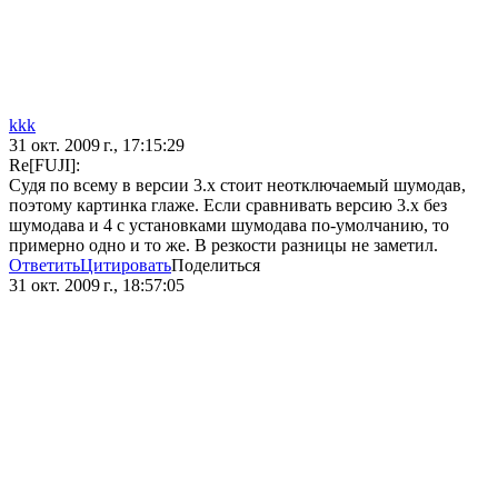
kkk
31 окт. 2009 г., 17:15:29
Re[FUJI]:
Судя по всему в версии 3.х стоит неотключаемый шумодав,
поэтому картинка глаже. Если сравнивать версию 3.х без
шумодава и 4 с установками шумодава по-умолчанию, то
примерно одно и то же. В резкости разницы не заметил.
Ответить
Цитировать
Поделиться
31 окт. 2009 г., 18:57:05