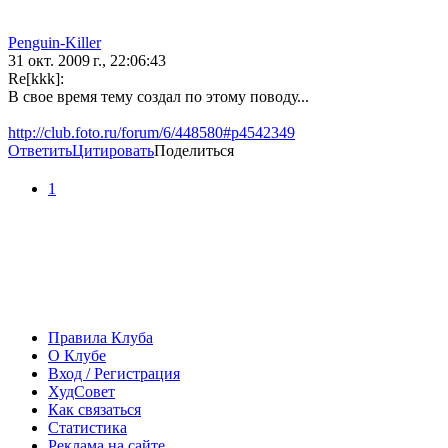
Penguin-Killer
31 окт. 2009 г., 22:06:43
Re[kkk]:
В свое время тему создал по этому поводу...
http://club.foto.ru/forum/6/448580#p4542349
Ответить
Цитировать
Поделиться
1
Правила Клуба
О Клубе
Вход / Регистрация
ХудСовет
Как связаться
Статистика
Реклама на сайте