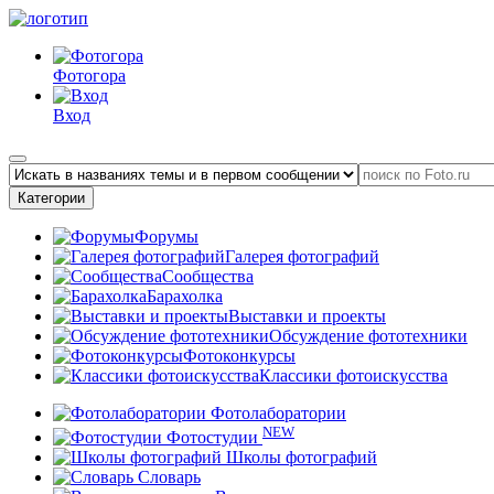
Фотогора
Вход
Категории
Форумы
Галерея фотографий
Сообщества
Барахолка
Выставки и проекты
Обсуждение фототехники
Фотоконкурсы
Классики фотоискусства
Фотолаборатории
NEW
Фотостудии
Школы фотографий
Словарь