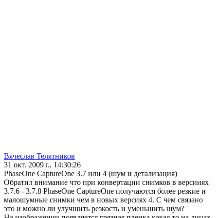
Вячеслав Телятников
31 окт. 2009 г., 14:30:26
PhaseOne CaptureOne 3.7 или 4 (шум и детализация)
Обратил внимание что при конвертации снимков в версииях
3.7.6 - 3.7.8 PhaseOne CaptureOne получаются более резкие и
малошумные снимки чем в новых версиях 4. С чем связано
это и можно ли улучшить резкость и уменьшить шум?
На изображении появляется грязная пленка какая то на лицах